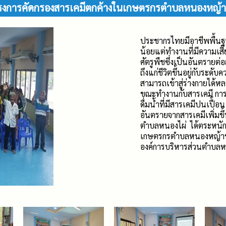
รงการคัดกรองสารเคมีตกค้างในเกษตรกรตำบลหนองหญ้
ประชากรไทยมีอาชีพพื้นฐา
น้อยแต่ทำงานที่มีความเสี
ศัตรูพืชซึ่งเป็นอันตรายต่
ถึงแก่ชีวิตขึ้นอยู่กับระด
สามารถเข้าสู่ร่างกายได้ห
ขณะทำงานกับสารเคมี กา
ดื่มน้ำที่มีสารเคมีปนเปื้
อันตรายจากสารเคมีเพิ่มข
ตำบลหนองไผ่ ได้ตระหนักถ
เกษตรกรตำบลหนองหญ้าขา
องค์การบริหารส่วนตำบล