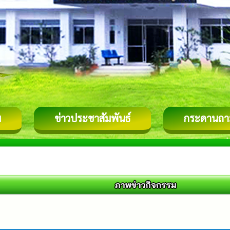
ม
ข่าวประชาสัมพันธ์
กระดานถา